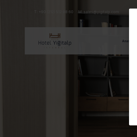
T: +90 (212) 512 98 60
M:
sales@yigitalp.com
Anasayfa