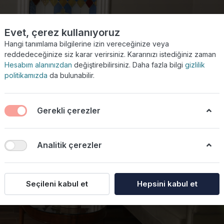
TR
EN
Evet, çerez kullanıyoruz
Hangi tanımlama bilgilerine izin vereceğinize veya
reddedeceğinize siz karar verirsiniz. Kararınızı istediğiniz zaman
Hesabım alanınızdan
değiştirebilirsiniz. Daha fazla bilgi
gizlilik
Hakkımızda
Odalar
Galeri
Sürdürülebilir
Restaurant
Toplantı
İletiş
politikamızda
da bulunabilir.
Gerekli çerezler
Anasayfa / Galeri
GALERİ
Analitik çerezler
Seçileni kabul et
Hepsini kabul et