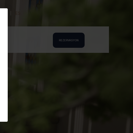
DE
ES
im
REZERVASYON